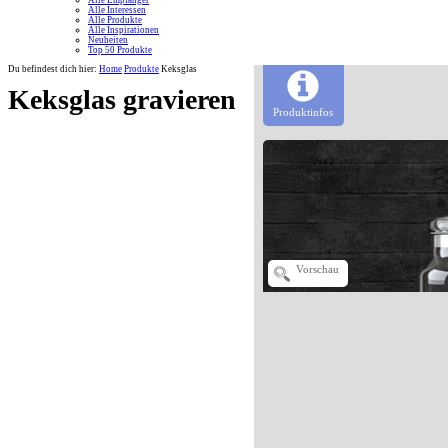
Alle Empfänger
Alle Interessen
Alle Produkte
Alle Inspirationen
Neuheiten
Top 50 Produkte
Du befindest dich hier:
Home
Produkte
Keksglas
Keksglas gravieren
Produktinfos
Vorschau