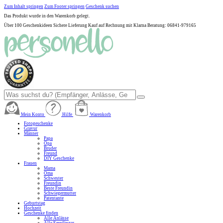
Zum Inhalt springen
Zum Footer springen
Geschenk suchen
Das Produkt wurde in den Warenkorb gelegt.
Über 100 Geschenkideen
Sichere Lieferung
Kauf auf Rechnung mit Klarna
Beratung: 06841-979165
Mein Konto
Hilfe
Warenkorb
Fotogeschenke
Gravur
Männer
Papa
Opa
Bruder
Freund
DIY Geschenke
Frauen
Mama
Oma
Schwester
Freundin
Beste Freundin
Schwiegermutter
Patentante
Geburtstag
Hochzeit
Geschenke finden
Alle Anlässe