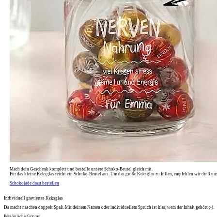
Mach dein Geschenk komplett und bestelle unsere Schoko-Beutel gleich mit.
Für das kleine Keksglas reicht ein Schoko-Beutel aus. Um das große Keksglas zu füllen, empfehlen wir dir 3 un
Schokolade dazu bestellen
Individuell graviertes Keksglas
Da macht naschen doppelt Spaß. Mit deinem Namen oder individuellem Spruch ist klar, wem der Inhalt gehört ;-).
Persönliche Gravur