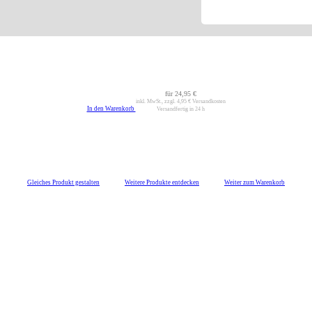
für
24,95 €
inkl. MwSt., zzgl.
4,95 €
Versandkosten
In den Warenkorb
Versandfertig in 24 h
Gleiches Produkt gestalten
Weitere Produkte entdecken
Weiter zum Warenkorb