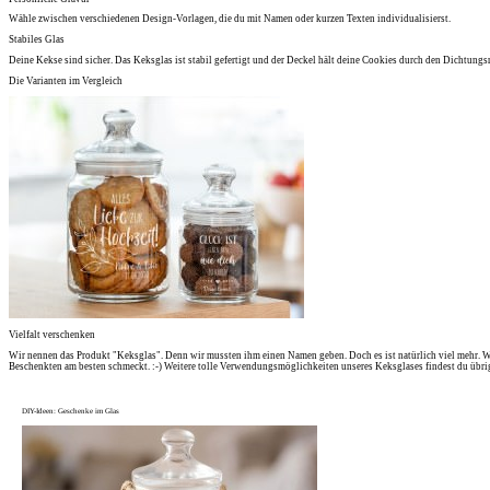
Wähle zwischen verschiedenen Design-Vorlagen, die du mit Namen oder kurzen Texten individualisierst.
Stabiles Glas
Deine Kekse sind sicher. Das Keksglas ist stabil gefertigt und der Deckel hält deine Cookies durch den Dichtungsr
Die Varianten im Vergleich
Vielfalt verschenken
Wir nennen das Produkt "Keksglas". Denn wir mussten ihm einen Namen geben. Doch es ist natürlich viel mehr. W
Beschenkten am besten schmeckt. :-) Weitere tolle Verwendungsmöglichkeiten unseres Keksglases findest du übr
DIY-Ideen: Geschenke im Glas