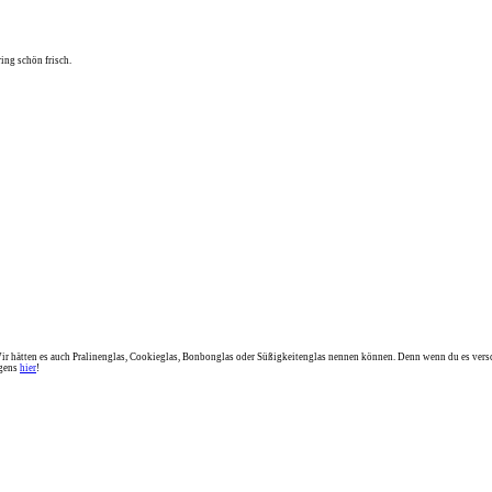
ing schön frisch.
ir hätten es auch Pralinenglas, Cookieglas, Bonbonglas oder Süßigkeitenglas nennen können. Denn wenn du es versc
igens
hier
!