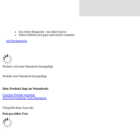
Ein echter Hingucker - mit edler Gravur
Selbst befüllen und ganz individuell schenken
alle Produktinfos
Produkt wird zum Warenkorb hinzugefügt
Produkt zum Warenkorb hinzugefügt
Dein Produkt liegt im Warenkorb.
Gleiches Produkt gestalten
Alle Fotogeschenke
Zum Warenkorb
Überprüfe deine Auswahl
Dein gewähltes Foto