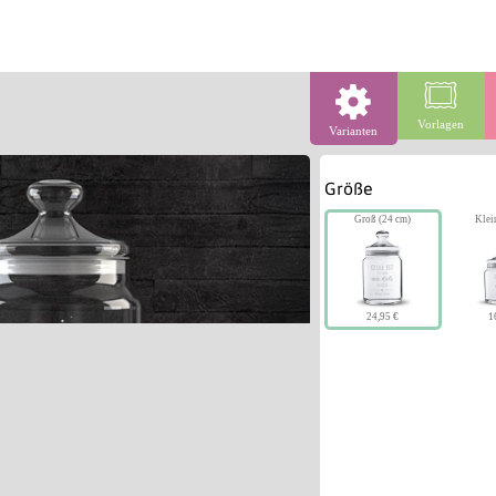
Vorlagen
Varianten
Größe
Groß (24 cm)
Klei
24,95 €
1