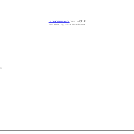
In den Warenkorb
Preis:
24,95 €
inkl. MwSt., zzgl. 4,95 € Versandkosten
t.