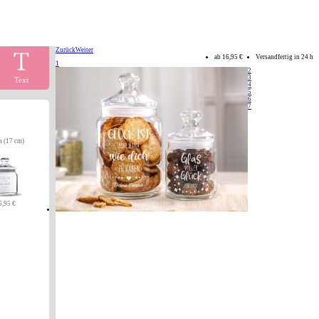
Zurück
Weiter
ab
16,95 €
Versandfertig in 24 h
1
2
3
Text
4
5
6
7
n (17 cm)
6,95 €