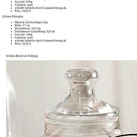
Gewicht: 859g
Glasform: rund
schließt luftdicht durch Gummidichtung ab.
Preis: 24,95 €
Kleines Keksglas
Material: hochwertiges Glas
Höhe: 17 cm
Durchmesser: 10,3 cm
Durchmesser Glasöffnung: 8,8 cm
Gewicht: 440g
Glasform: rund
schließt luftdicht durch Gummidichtung ab.
Preis: 16,95 €
Schoko-Beutel als Füllung