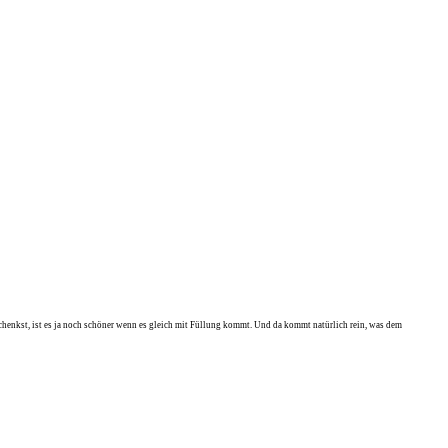
henkst, ist es ja noch schöner wenn es gleich mit Füllung kommt. Und da kommt natürlich rein, was dem