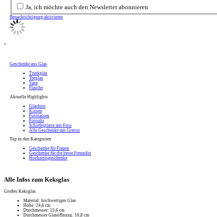
Ja, ich möchte auch den Newsletter abonnieren
Benachrichtigung aktivieren
×
Geschenke aus Glas
Trinkglas
Teeglas
Vase
Flasche
Aktuelle Highlights
Glasfoto
Kissen
Fototassen
Fotouhr
Schieferplatte mit Foto
Alle Geschenke mit Gravur
Top in den Kategorien
Geschenke für Frauen
Geschenke für die beste Freundin
Hochzeitsgeschenke
Alle Infos zum Keksglas
Großes Keksglas
Material: hochwertiges Glas
Höhe: 24,6 cm
Durchmesser: 13,6 cm
Durchmesser Glasöffnung: 10,8 cm