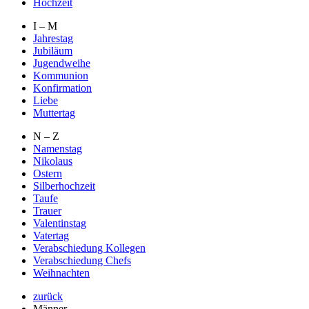
Hochzeit
I – M
Jahrestag
Jubiläum
Jugendweihe
Kommunion
Konfirmation
Liebe
Muttertag
N – Z
Namenstag
Nikolaus
Ostern
Silberhochzeit
Taufe
Trauer
Valentinstag
Vatertag
Verabschiedung Kollegen
Verabschiedung Chefs
Weihnachten
zurück
Männer