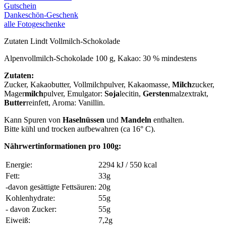
Gutschein
Dankeschön-Geschenk
alle Fotogeschenke
Zutaten Lindt Vollmilch-Schokolade
Alpenvollmilch-Schokolade 100 g, Kakao: 30 % mindestens
Zutaten:
Zucker, Kakaobutter, Vollmilchpulver, Kakaomasse,
Milch
zucker,
Mager
milch
pulver, Emulgator:
Soja
lecitin,
Gersten
malzextrakt,
Butter
reinfett, Aroma: Vanillin.
Kann Spuren von
Haselnüssen
und
Mandeln
enthalten.
Bitte kühl und trocken aufbewahren (ca 16° C).
Nährwertinformationen pro 100g:
Energie:
2294 kJ / 550 kcal
Fett:
33g
-davon gesättigte Fettsäuren:
20g
Kohlenhydrate:
55g
- davon Zucker:
55g
Eiweiß:
7,2g