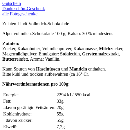
Gutschein
Dankeschön-Geschenk
alle Fotogeschenke
Zutaten Lindt Vollmilch-Schokolade
Alpenvollmilch-Schokolade 100 g, Kakao: 30 % mindestens
Zutaten:
Zucker, Kakaobutter, Vollmilchpulver, Kakaomasse,
Milch
zucker,
Mager
milch
pulver, Emulgator:
Soja
lecitin,
Gersten
malzextrakt,
Butter
reinfett, Aroma: Vanillin.
Kann Spuren von
Haselnüssen
und
Mandeln
enthalten.
Bitte kühl und trocken aufbewahren (ca 16° C).
Nährwertinformationen pro 100g:
Energie:
2294 kJ / 550 kcal
Fett:
33g
-davon gesättigte Fettsäuren:
20g
Kohlenhydrate:
55g
- davon Zucker:
55g
Eiweiß:
7,2g