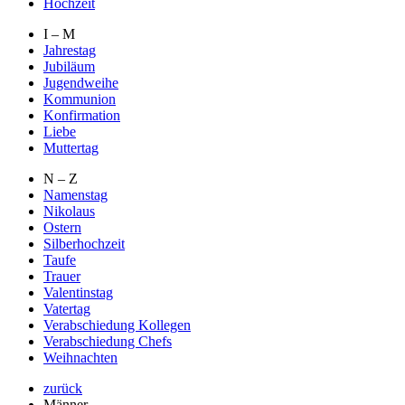
Hochzeit
I – M
Jahrestag
Jubiläum
Jugendweihe
Kommunion
Konfirmation
Liebe
Muttertag
N – Z
Namenstag
Nikolaus
Ostern
Silberhochzeit
Taufe
Trauer
Valentinstag
Vatertag
Verabschiedung Kollegen
Verabschiedung Chefs
Weihnachten
zurück
Männer