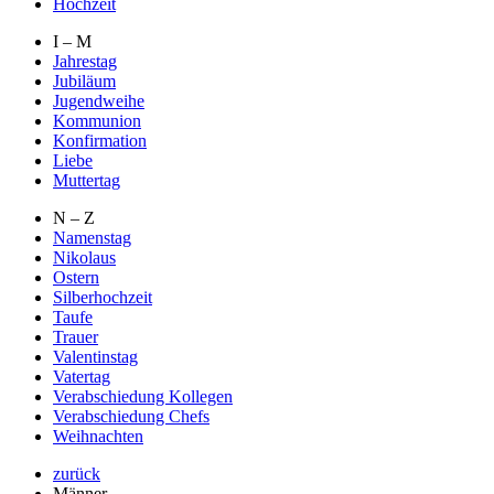
Hochzeit
I – M
Jahrestag
Jubiläum
Jugendweihe
Kommunion
Konfirmation
Liebe
Muttertag
N – Z
Namenstag
Nikolaus
Ostern
Silberhochzeit
Taufe
Trauer
Valentinstag
Vatertag
Verabschiedung Kollegen
Verabschiedung Chefs
Weihnachten
zurück
Männer