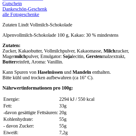
Gutschein
Dankeschön-Geschenk
alle Fotogeschenke
Zutaten Lindt Vollmilch-Schokolade
Alpenvollmilch-Schokolade 100 g, Kakao: 30 % mindestens
Zutaten:
Zucker, Kakaobutter, Vollmilchpulver, Kakaomasse,
Milch
zucker,
Mager
milch
pulver, Emulgator:
Soja
lecitin,
Gersten
malzextrakt,
Butter
reinfett, Aroma: Vanillin.
Kann Spuren von
Haselnüssen
und
Mandeln
enthalten.
Bitte kühl und trocken aufbewahren (ca 16° C).
Nährwertinformationen pro 100g:
Energie:
2294 kJ / 550 kcal
Fett:
33g
-davon gesättigte Fettsäuren:
20g
Kohlenhydrate:
55g
- davon Zucker:
55g
Eiweiß:
7,2g