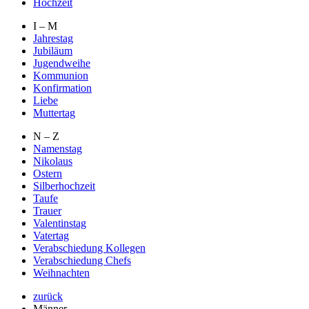
Hochzeit
I – M
Jahrestag
Jubiläum
Jugendweihe
Kommunion
Konfirmation
Liebe
Muttertag
N – Z
Namenstag
Nikolaus
Ostern
Silberhochzeit
Taufe
Trauer
Valentinstag
Vatertag
Verabschiedung Kollegen
Verabschiedung Chefs
Weihnachten
zurück
Männer