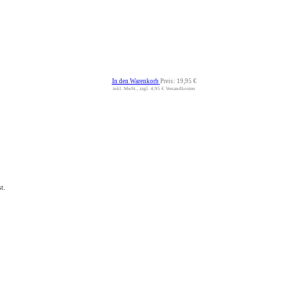
In den Warenkorb
Preis:
19,95 €
inkl. MwSt., zzgl. 4,95 € Versandkosten
t.