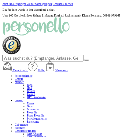
Zum Inhalt springen
Zum Footer springen
Geschenk suchen
Das Produkt wurde in den Warenkorb gelegt.
Über 100 Geschenkideen
Sichere Lieferung
Kauf auf Rechnung mit Klarna
Beratung: 06841-979165
Mein Konto
Hilfe
Warenkorb
Fotogeschenke
Gravur
Männer
Papa
Opa
Bruder
Freund
DIY Geschenke
Frauen
Mama
Oma
Schwester
Freundin
Beste Freundin
Schwiegermutter
Patentante
Geburtstag
Hochzeit
Geschenke finden
Alle Anlässe