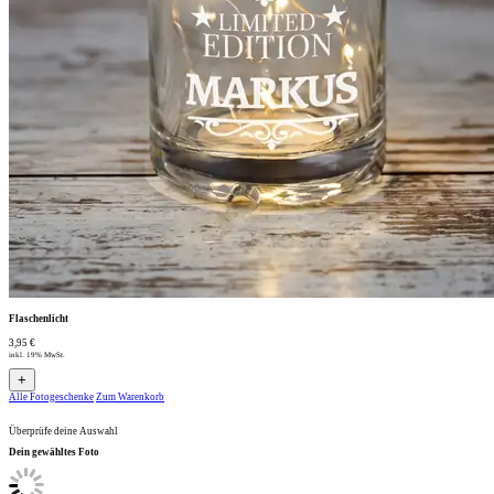
Flaschenlicht
3,95 €
inkl. 19% MwSt.
+
Alle Fotogeschenke
Zum Warenkorb
Überprüfe deine Auswahl
Dein gewähltes Foto