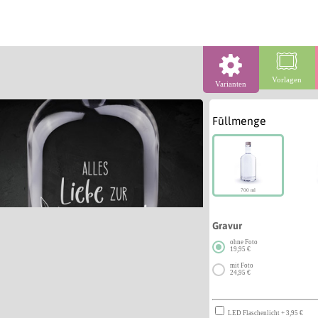
Vorlagen
Varianten
Füllmenge
700 ml
Gravur
ohne Foto
19,95 €
mit Foto
24,95 €
LED Flaschenlicht + 3,95 €