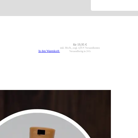
für
19,95 €
inkl. MwSt., zzgl.
4,95 €
Versandkosten
In den Warenkorb
Versandfertig in 24 h