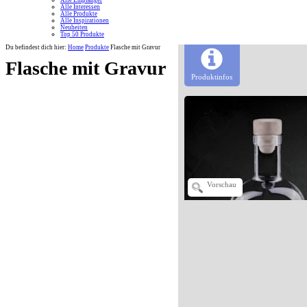
Alle Empfänger
Alle Interessen
Alle Produkte
Alle Inspirationen
Neuheiten
Top 50 Produkte
Du befindest dich hier:
Home
Produkte
Flasche mit Gravur
Flasche mit Gravur
Produktinfos
Vorschau