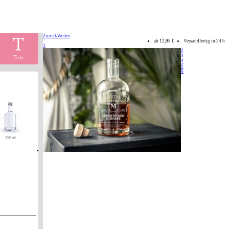
Zurück
Weiter
ab
12,95 €
Versandfertig in 24 h
1
2
3
Text
4
5
6
350 ml