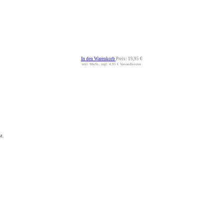
In den Warenkorb
Preis:
19,95 €
inkl. MwSt., zzgl. 4,95 € Versandkosten
t.