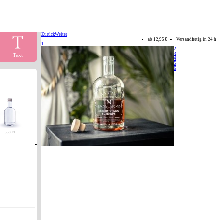
Zurück
Weiter
ab
12,95 €
Versandfertig in 24 h
1
2
3
Text
4
5
6
350 ml