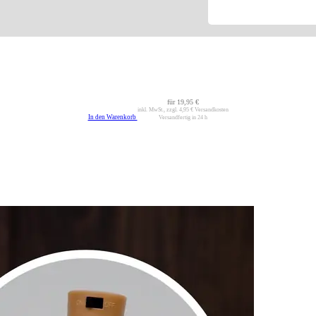
für
19,95 €
inkl. MwSt., zzgl.
4,95 €
Versandkosten
In den Warenkorb
Versandfertig in 24 h