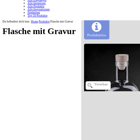
Alle Empfänger
Alle Interessen
Alle Produkte
Alle Inspirationen
Neuheiten
Top 50 Produkte
Du befindest dich hier:
Home
Produkte
Flasche mit Gravur
Flasche mit Gravur
Produktinfos
Vorschau