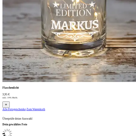
Flaschenlicht
3,95 €
inkl. 19% MwSt.
+
Alle Fotogeschenke
Zum Warenkorb
Überprüfe deine Auswahl
Dein gewähltes Foto