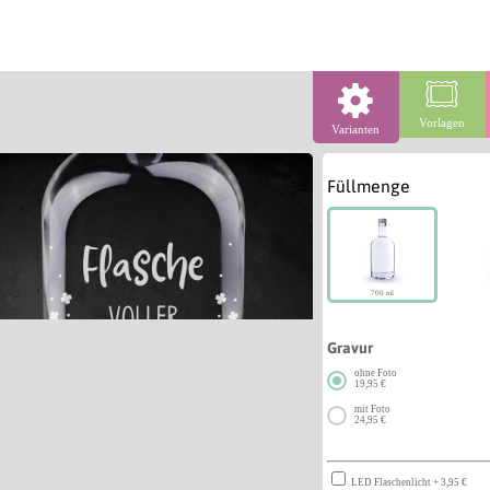
Vorlagen
Varianten
Füllmenge
700 ml
Gravur
ohne Foto
19,95 €
mit Foto
24,95 €
LED Flaschenlicht + 3,95 €