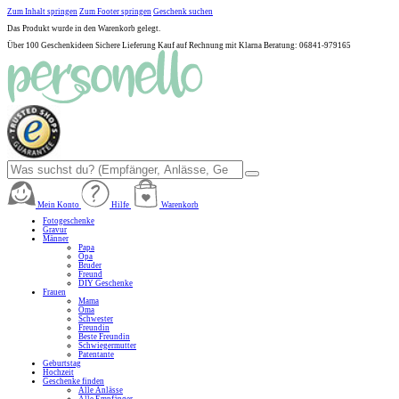
Zum Inhalt springen
Zum Footer springen
Geschenk suchen
Das Produkt wurde in den Warenkorb gelegt.
Über 100 Geschenkideen
Sichere Lieferung
Kauf auf Rechnung mit Klarna
Beratung: 06841-979165
Mein Konto
Hilfe
Warenkorb
Fotogeschenke
Gravur
Männer
Papa
Opa
Bruder
Freund
DIY Geschenke
Frauen
Mama
Oma
Schwester
Freundin
Beste Freundin
Schwiegermutter
Patentante
Geburtstag
Hochzeit
Geschenke finden
Alle Anlässe