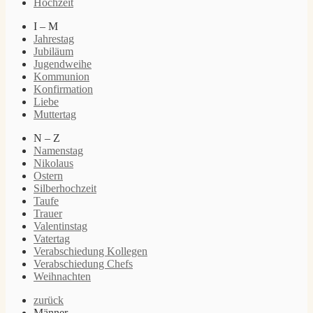
Hochzeit
I – M
Jahrestag
Jubiläum
Jugendweihe
Kommunion
Konfirmation
Liebe
Muttertag
N – Z
Namenstag
Nikolaus
Ostern
Silberhochzeit
Taufe
Trauer
Valentinstag
Vatertag
Verabschiedung Kollegen
Verabschiedung Chefs
Weihnachten
zurück
Männer