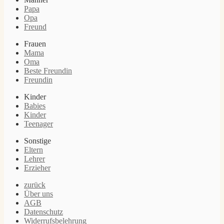
Papa
Opa
Freund
Frauen
Mama
Oma
Beste Freundin
Freundin
Kinder
Babies
Kinder
Teenager
Sonstige
Eltern
Lehrer
Erzieher
zurück
Über uns
AGB
Datenschutz
Widerrufsbelehrung