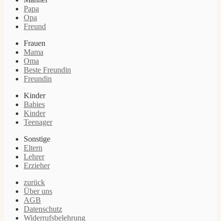
Papa
Opa
Freund
Frauen
Mama
Oma
Beste Freundin
Freundin
Kinder
Babies
Kinder
Teenager
Sonstige
Eltern
Lehrer
Erzieher
zurück
Über uns
AGB
Datenschutz
Widerrufsbelehrung