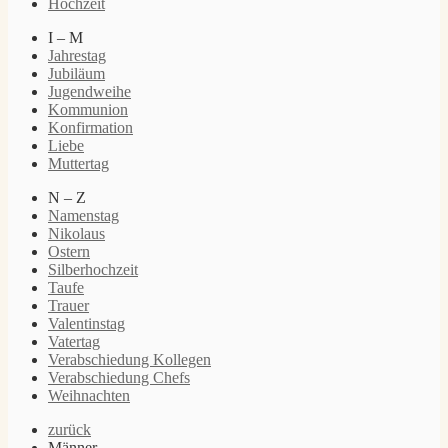
Hochzeit
I – M
Jahrestag
Jubiläum
Jugendweihe
Kommunion
Konfirmation
Liebe
Muttertag
N – Z
Namenstag
Nikolaus
Ostern
Silberhochzeit
Taufe
Trauer
Valentinstag
Vatertag
Verabschiedung Kollegen
Verabschiedung Chefs
Weihnachten
zurück
Männer