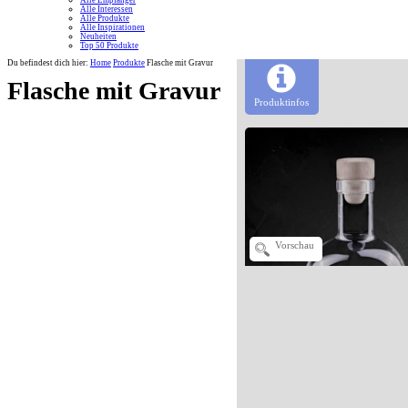
Alle Empfänger
Alle Interessen
Alle Produkte
Alle Inspirationen
Neuheiten
Top 50 Produkte
Du befindest dich hier:
Home
Produkte
Flasche mit Gravur
Flasche mit Gravur
Produktinfos
Vorschau