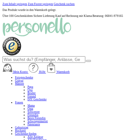
Zum Inhalt springen
Zum Footer springen
Geschenk suchen
Das Produkt wurde in den Warenkorb gelegt.
Über 100 Geschenkideen
Sichere Lieferung
Kauf auf Rechnung mit Klarna
Beratung: 06841-979165
Mein Konto
Hilfe
Warenkorb
Fotogeschenke
Gravur
Männer
Papa
Opa
Bruder
Freund
DIY Geschenke
Frauen
Mama
Oma
Schwester
Freundin
Beste Freundin
Schwiegermutter
Patentante
Geburtstag
Hochzeit
Geschenke finden
Alle Anlässe