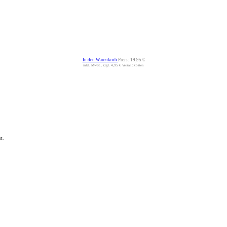
In den Warenkorb
Preis:
19,95 €
inkl. MwSt., zzgl. 4,95 € Versandkosten
t.