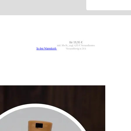
für
19,95 €
inkl. MwSt., zzgl.
4,95 €
Versandkosten
In den Warenkorb
Versandfertig in 24 h