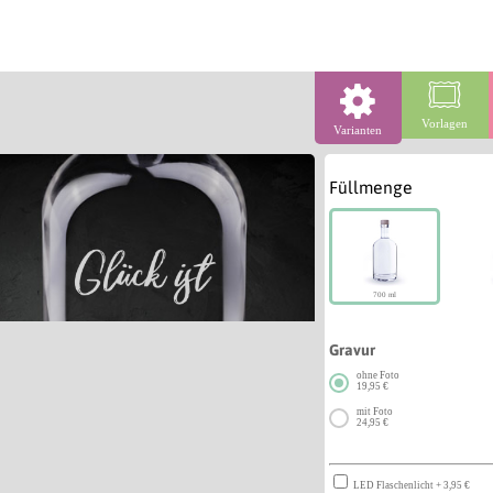
Vorlagen
Varianten
Füllmenge
700 ml
Gravur
ohne Foto
19,95 €
mit Foto
24,95 €
LED Flaschenlicht + 3,95 €