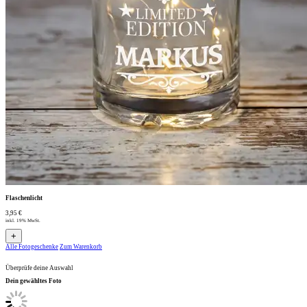
Flaschenlicht
3,95 €
inkl. 19% MwSt.
+
Alle Fotogeschenke
Zum Warenkorb
Überprüfe deine Auswahl
Dein gewähltes Foto