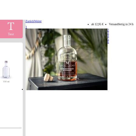
Zurück
Weiter
ab
12,95 €
Versandfertig in 24 h
1
2
3
Text
4
5
6
350 ml