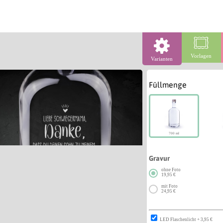
Vorlagen
Varianten
Füllmenge
700 ml
Gravur
ohne Foto
19,95 €
mit Foto
24,95 €
LED Flaschenlicht + 3,95 €