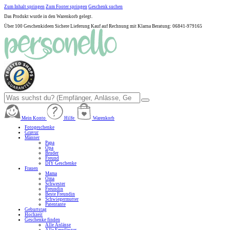
Zum Inhalt springen
Zum Footer springen
Geschenk suchen
Das Produkt wurde in den Warenkorb gelegt.
Über 100 Geschenkideen
Sichere Lieferung
Kauf auf Rechnung mit Klarna
Beratung: 06841-979165
Mein Konto
Hilfe
Warenkorb
Fotogeschenke
Gravur
Männer
Papa
Opa
Bruder
Freund
DIY Geschenke
Frauen
Mama
Oma
Schwester
Freundin
Beste Freundin
Schwiegermutter
Patentante
Geburtstag
Hochzeit
Geschenke finden
Alle Anlässe