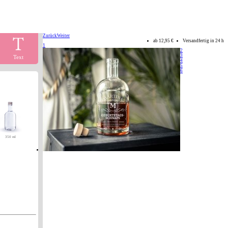
Zurück
Weiter
ab
12,95 €
Versandfertig in 24 h
1
2
3
Text
4
5
6
350 ml