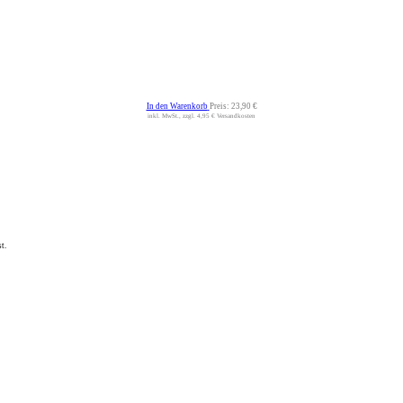
In den Warenkorb
Preis:
23,90 €
inkl. MwSt., zzgl. 4,95 € Versandkosten
t.