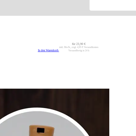
für
23,90 €
inkl. MwSt., zzgl.
4,95 €
Versandkosten
In den Warenkorb
Versandfertig in 24 h