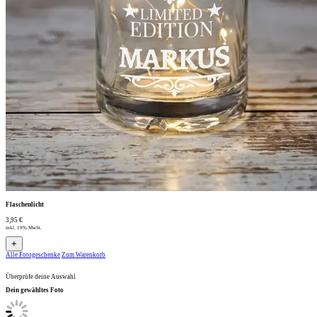
Flaschenlicht
3,95 €
inkl. 19% MwSt.
+
Alle Fotogeschenke
Zum Warenkorb
Überprüfe deine Auswahl
Dein gewähltes Foto