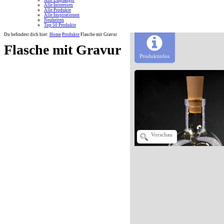
Alle Empfänger
Alle Interessen
Alle Produkte
Alle Inspirationen
Neuheiten
Top 50 Produkte
Du befindest dich hier:
Home
Produkte
Flasche mit Gravur
Flasche mit Gravur
Produktinfos
Vorschau